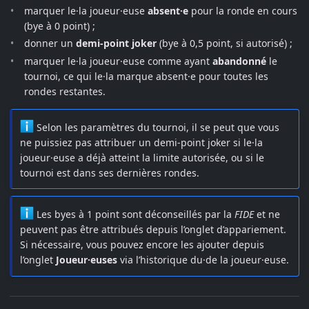
marquer le·la joueur·euse
absent·e
pour la ronde en cours
(bye à 0 point) ;
donner un
demi-point joker
(bye à 0,5 point, si autorisé) ;
marquer le·la joueur·euse comme ayant
abandonné
le
tournoi, ce qui le·la marque absent·e pour toutes les
rondes restantes.
Selon les paramètres du tournoi, il se peut que vous
ne puissiez pas attribuer un demi-point joker si le·la
joueur·euse a déjà atteint la limite autorisée, ou si le
tournoi est dans ses dernières rondes.
Les byes à 1 point sont déconseillés par la
FIDE
et ne
peuvent pas être attribués depuis l’onglet d’appariement.
Si nécessaire, vous pouvez encore les ajouter depuis
l’onglet
Joueur·euses
via l’historique du·de la joueur·euse.