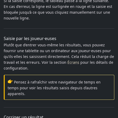
Si la saisie correspond, le tableau passe à la ligne suivante.
En cas d’erreur, la ligne est surlignée en rouge et la saisie est
bloquée jusqu’à ce que vous cliquiez manuellement sur une
nouvelle ligne.
Saisie par les joueur·euses
Plutôt que d’entrer vous-même les résultats, vous pouvez
fournir une tablette ou un ordinateur aux joueur·euses pour
qu’ils·elles les saisissent directement. Cela réduit la charge de
travail et les erreurs. Voir la section
Écrans
pour les détails de
configuration.
Pensez à rafraîchir votre navigateur de temps en
temps pour voir les résultats saisis depuis d’autres
appareils.
Corriger un résultat